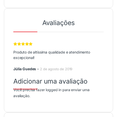
Avaliações
Avaliação
5
Produto de altíssima qualidade e atendimento
de 5
excepcional!
Júlia Guedes
–
2 de agosto de 2019
Adicionar uma avaliação
Você precisa fazer
logged in
para enviar uma
avaliação.