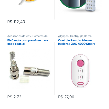
R$
112,40
Acessórios de cftv
,
Câmeras de
Alarmes
,
Central de Cerca
Segurança
Elétrica
,
Cerca Elétrica
,
Controle
BNC mola com parafuso para
Controle Remoto Alarme
Remoto
,
Motor de Portão
cabo coaxial
Intelbras XAC 4000 Smart
Rosa
R$
2,72
R$
27,96