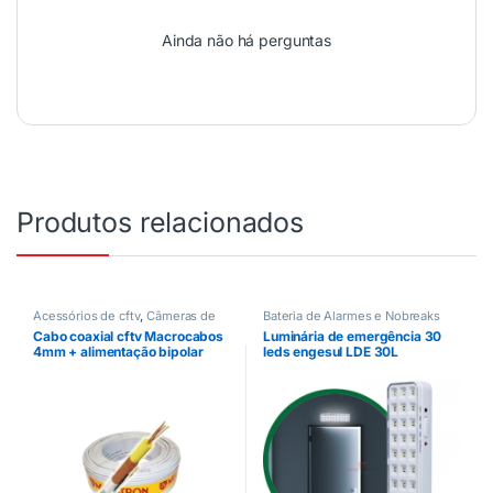
Ainda não há perguntas
Produtos relacionados
Acessórios de cftv
,
Câmeras de
Bateria de Alarmes e Nobreaks
Segurança
Cabo coaxial cftv Macrocabos
Luminária de emergência 30
4mm + alimentação bipolar
leds engesul LDE 30L
flexivel