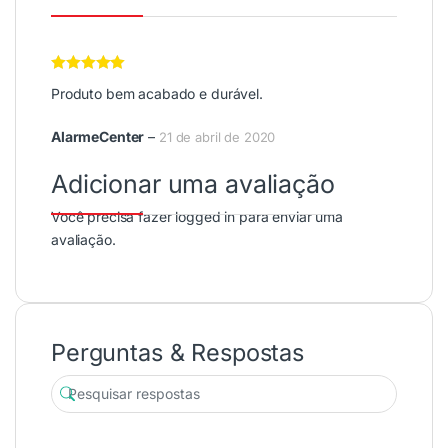
Avaliação
5
Produto bem acabado e durável.
de 5
AlarmeCenter
–
21 de abril de 2020
Adicionar uma avaliação
Você precisa fazer
logged in
para enviar uma
avaliação.
Perguntas & Respostas