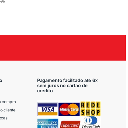
,05
o
Pagamento facilitado até 6x
sem juros no cartão de
credito
a compra
o cliente
ocas