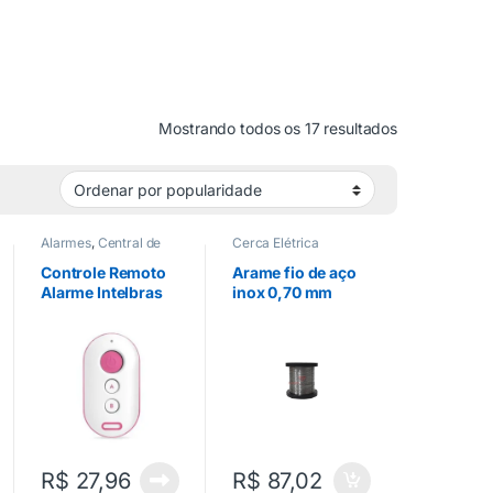
Mostrando todos os 17 resultados
Alarmes
,
Central de
Cerca Elétrica
Cerca Elétrica
,
Cerca
Elétrica
,
Controle
Controle Remoto
Arame fio de aço
Remoto
,
Motor de
Alarme Intelbras
inox 0,70 mm
Portão
XAC 4000 Smart
cerca elétrica
Rosa
R$
27,96
R$
87,02