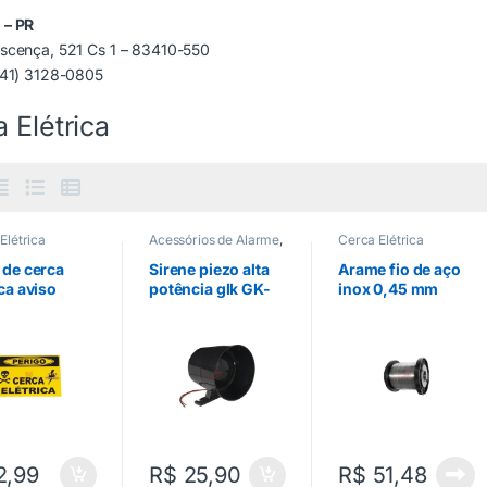
 – PR
scença, 521 Cs 1 – 83410-550
(41) 3128-0805
 Elétrica
Elétrica
Acessórios de Alarme
,
Cerca Elétrica
Alarmes
,
Cerca
Elétrica
,
Sirenes
 de cerca
Sirene piezo alta
Arame fio de aço
ica aviso
potência glk GK-
inox 0,45 mm
 face
10 120db
cerca elétrica
2,99
R$
25,90
R$
51,48