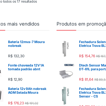
 todos os 17 resultados
tos mais vendidos
Produtos em promoç
Bateria 12mva-7 Moura
Fechadura Solen
nobreak
Eletrica Trava BL
R$
132,30
R$
154,76
R$
167
Fonte chaveada 12V 1A
Dtech Sensor Ma
tomada padrão abnt
DT-61L para port
R$
12,90
R$
81,64
R$
89,5
Bateria 12v 9Ah nobreak
Fechadura Solen
AGM Selada Moura
Eletrica Trava BL
Sensor - CS
R$
176,23
R$
191,02