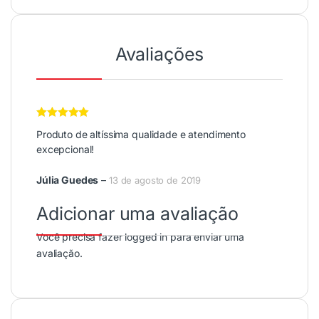
Avaliações
Avaliação
5
Produto de altíssima qualidade e atendimento
de 5
excepcional!
Júlia Guedes
–
13 de agosto de 2019
Adicionar uma avaliação
Você precisa fazer
logged in
para enviar uma
avaliação.