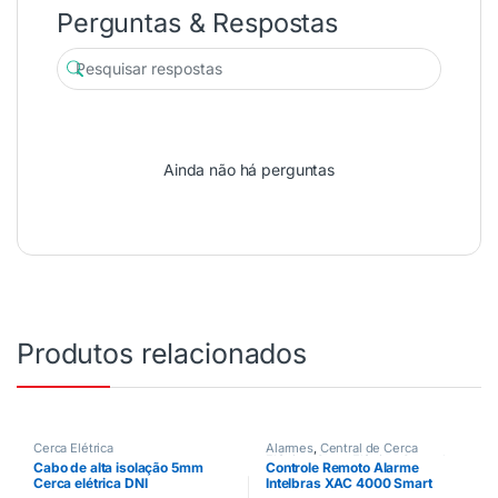
Perguntas & Respostas
Ainda não há perguntas
Produtos relacionados
Cerca Elétrica
Alarmes
,
Central de Cerca
Elétrica
,
Cerca Elétrica
,
Controle
Cabo de alta isolação 5mm
Controle Remoto Alarme
Remoto
,
Motor de Portão
Cerca elétrica DNI
Intelbras XAC 4000 Smart