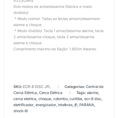
433,92Mhz
Dois modos de arme/desarme (fábrica e modo
dividido):
* Modo normal: Todas as teclas armam/desarmam
alarme e choque
* Modo dividido: Tecla 1 arma/desarma alarme, tecla
2 arma/desarma choque, tecla 3 arma/desarma
alarme e choque
Comprimento máximo da fiação: 1.600m lineares.
SKU:
ECR-8 DISC JFL
Categorias:
Central de
Cerca Elétrica
,
Cerca Elétrica
Tags:
alarme
,
cerca eletrica
,
choque
,
colombo
,
curitiba
,
ecr-8 disc
,
eletrificador
,
energizador
,
intelbras
,
jfl
,
PARANA
,
shock-8i