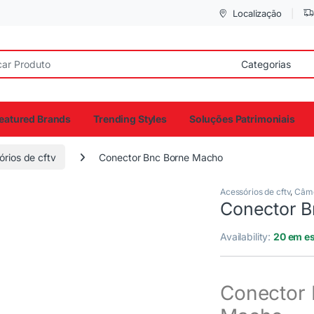
Localização
eatured Brands
Trending Styles
Soluções Patrimoniais
rios de cftv
Conector Bnc Borne Macho
Acessórios de cftv
,
Câme
Conector 
Availability:
20 em e
Conector