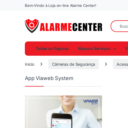
Bem-Vindo à Loja on-line Alarme Center!
Todas as Paginas
Nossos Serviços
F
Início
Câmeras de Segurança
Acessó
App Viaweb System