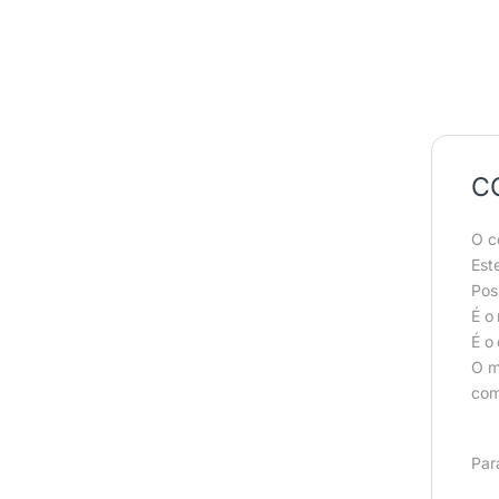
C
O c
Est
Pos
É o
É o
O m
com
Par