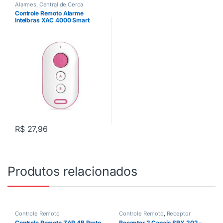
Alarmes
,
Central de Cerca
Elétrica
,
Cerca Elétrica
,
Controle
Controle Remoto Alarme
Remoto
,
Motor de Portão
Intelbras XAC 4000 Smart
Rosa
R$
27,96
Produtos relacionados
Controle Remoto
Controle Remoto
,
Receptor
Controle Remoto ZAP 4B Preto
Receptor 2 Canais SRX 202 –