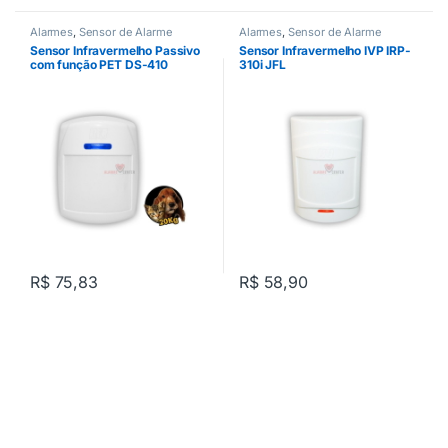
Alarmes
,
Sensor de Alarme
Alarmes
,
Sensor de Alarme
Sensor Infravermelho Passivo
Sensor Infravermelho IVP IRP-
com função PET DS-410
310i JFL
DIGITAL JFL
R$
75,83
R$
58,90