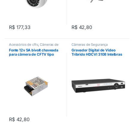
R$
177,33
R$
42,80
Acessórios de cftv
,
Câmeras de
Câmeras de Segurança
Segurança
,
Fontes
Fonte 12v 5A bivolt chaveada
Gravador Digital de Vídeo
para câmera de CFTV tipo
Tríbrido HDCVI 3108 Intelbras
colmeia
R$
42,80