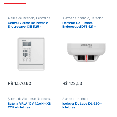
Alarme de Incêndio
,
Central de
Alarme de Incêndio
,
Detector
incêndio
Central Alarme De Incendio
Detector De Fumaca
Enderecavel CIE 1125 –
Enderecavel DFE 521 –
Intelbras
Intelbras
R$
1.576,60
R$
122,53
Bateria de Alarmes e Nobreaks
,
Alarme de Incêndio
Energia
Bateria VRLA 12V 1,2AH – XB
Isolador De Laco IDL 520 –
1212 – Intelbras
Intelbras