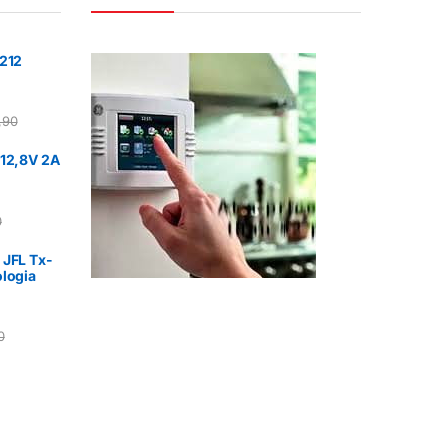
1212
,90
 12,8V 2A
0
 JFL Tx-
ologia
0