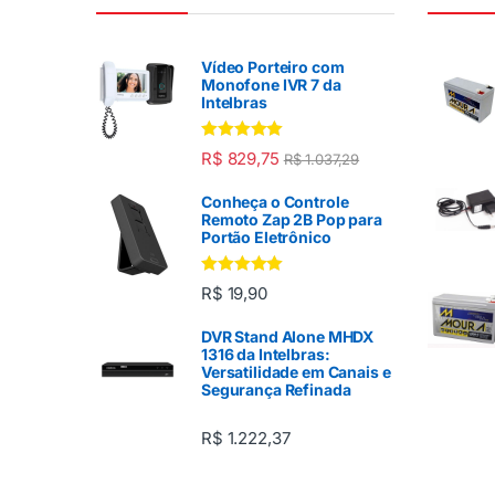
Vídeo Porteiro com
Monofone IVR 7 da
Intelbras
Avaliação
R$
829,75
R$
1.037,29
5.00
de 5
Conheça o Controle
Remoto Zap 2B Pop para
Portão Eletrônico
Avaliação
R$
19,90
5.00
de 5
DVR Stand Alone MHDX
1316 da Intelbras:
Versatilidade em Canais e
Segurança Refinada
R$
1.222,37