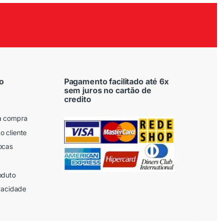
o
Pagamento facilitado até 6x
sem juros no cartão de
credito
a compra
o cliente
ocas
oduto
ivacidade