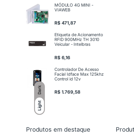
MÓDULO 4G MINI -
VIAWEB
R$
471,87
Etiqueta de Acionamento
RFID 900MHz TH 3010
Veicular - Intelbras
R$
6,16
Controlador De Acesso
Facial Idface Max 125khz
Control id 12v
Dark
R$
1.769,58
Light
Produtos em destaque
Produ