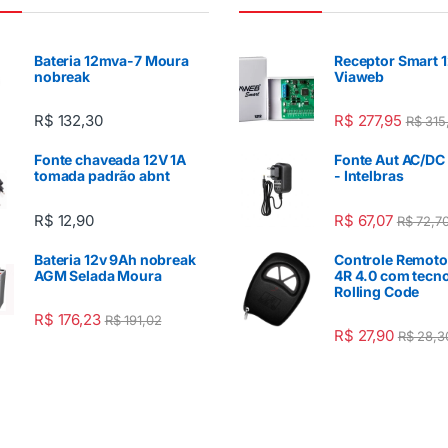
Bateria 12mva-7 Moura
Receptor Smart 
nobreak
Viaweb
R$
132,30
R$
277,95
R$
315
Fonte chaveada 12V 1A
Fonte Aut AC/DC
tomada padrão abnt
- Intelbras
R$
12,90
R$
67,07
R$
72,7
Bateria 12v 9Ah nobreak
Controle Remoto
AGM Selada Moura
4R 4.0 com tecn
Rolling Code
R$
176,23
R$
191,02
R$
27,90
R$
28,3