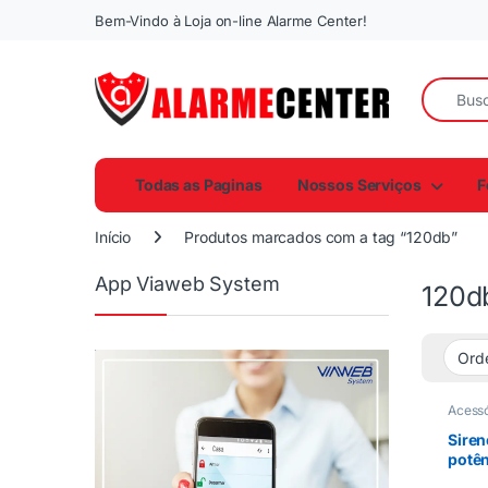
Bem-Vindo à Loja on-line Alarme Center!
Todas as Paginas
Nossos Serviços
F
Início
Produtos marcados com a tag “120db”
App Viaweb System
120d
Acessó
Alarm
Elétric
Siren
potên
10 12