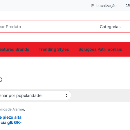
Localização
eatured Brands
Trending Styles
Soluções Patrimoniais
b
rios de Alarme
,
es
,
Cerca
a
,
Sirenes
e piezo alta
cia glk GK-
0db