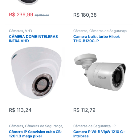
R$
239,99
R$
180,38
R$
259,99
Câmeras
,
VHD
Câmeras
,
Câmeras de Segurança
CÂMERA DOME INTELBRAS
Camera bullet turbo Hilook
INFRA VHD
THC-B120C-P
R$
113,24
R$
112,79
Câmeras
,
Câmeras de Segurança
,
Câmeras de Segurança
,
IP
IP
Câmera IP Geovision cubo CB-
Camera P Wi-fi VipW 1210 C –
120 1.3 mega pixel
Intelbras