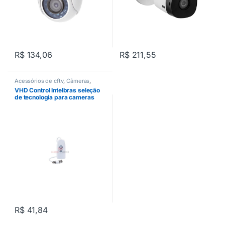
R$
134,06
R$
211,55
Acessórios de cftv
,
Câmeras
,
Câmeras de Segurança
,
VHD Control Intelbras seleção
Conectores CFTV
,
Conversor de
de tecnologia para cameras
video balun
multi HD
R$
41,84