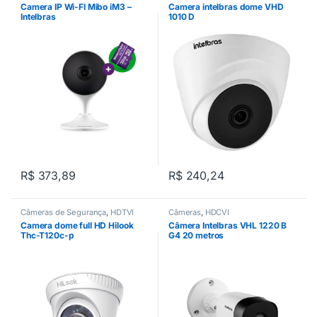
Camera IP Wi-FI Mibo iM3 –
Camera intelbras dome VHD
Intelbras
1010 D
R$
373,89
R$
240,24
Câmeras de Segurança
,
HDTVI
Câmeras
,
HDCVI
Camera dome full HD Hilook
Câmera Intelbras VHL 1220 B
Thc-T120c-p
G4 20 metros