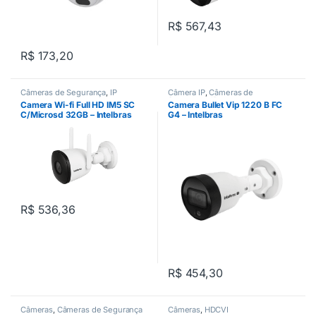
R$
567,43
R$
173,20
Câmeras de Segurança
,
IP
Câmera IP
,
Câmeras de
Segurança
,
IP
Camera Wi-fi Full HD IM5 SC
Camera Bullet Vip 1220 B FC
C/Microsd 32GB – Intelbras
G4 – Intelbras
R$
536,36
R$
454,30
Câmeras
,
Câmeras de Segurança
Câmeras
,
HDCVI