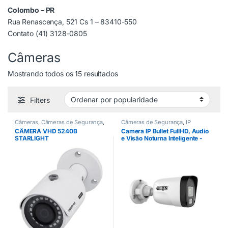
Colombo – PR
Rua Renascença, 521 Cs 1 – 83410-550
Contato (41) 3128-0805
Câmeras
Mostrando todos os 15 resultados
Filters
Câmeras
,
Câmeras de Segurança
,
Câmeras de Segurança
,
IP
HDCVI
CÂMERA VHD 5240B
Camera IP Bullet FullHD, Audio
STARLIGHT
e Visão Noturna Inteligente -
HZ-C321N – Haiz