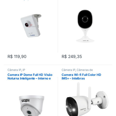
R$
119,90
R$
249,35
Câmera IP
,
IP
Câmera IP
,
Câmeras de
Segurança
,
IP
Camera IP Dome Full HD Visão
Camera Wi-fi Full Color HD
Noturna Inteligente – Interno e
IM5+ – Intelbras
Externo – HZ-C320N – Haiz