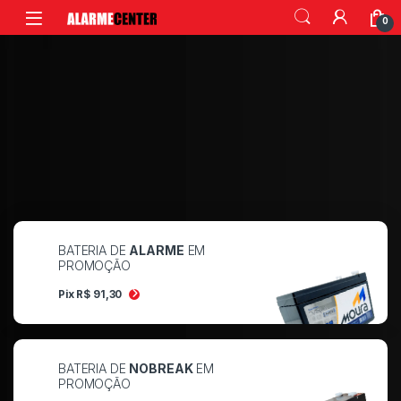
0
BATERIA DE
ALARME
EM
PROMOÇÃO
Pix R$ 91,30
BATERIA DE
NOBREAK
EM
PROMOÇÃO