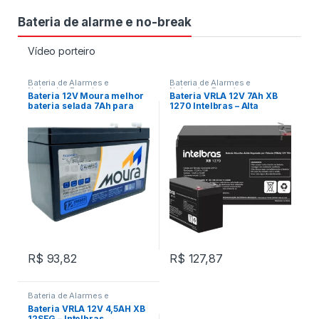
Bateria de alarme e no-break
Vídeo porteiro
Bateria de Alarmes e
Bateria de Alarmes e
Nobreaks
,
Energia
Nobreaks
,
Energia
Bateria 12V Moura melhor
Bateria VRLA 12V 7Ah XB
bateria selada 7Ah para
1270 Intelbras – Alta
sistema alarme 2026
Durabilidade
R$
93,82
R$
127,87
Bateria de Alarmes e
Nobreaks
,
Energia
Bateria VRLA 12V 4,5AH XB
12SEG – Intelbras