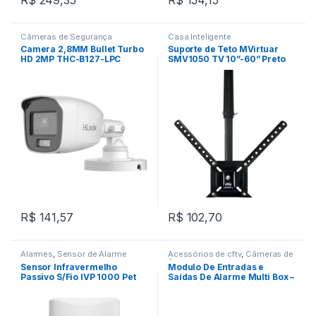
Câmeras de Segurança
Casa Inteligente
Camera 2,8MM Bullet Turbo
Suporte de Teto MVirtuar
HD 2MP THC-B127-LPC
SMV1050 TV 10”-60” Preto
20MTS IP66 Plastico Exir
Ajustável Giro 360º
Dual Light 4X1 – Hilook
R$
141,57
R$
102,70
Alarmes
,
Sensor de Alarme
Acessórios de cftv
,
Câmeras de
Segurança
Sensor Infravermelho
Modulo De Entradas e
Passivo S/Fio IVP 1000 Pet
Saídas De Alarme Multi Box –
Smart – Intelbras
Intelbras