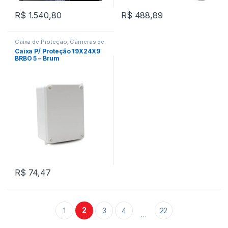
R$
1.540,80
R$
488,89
Caixa de Proteção
,
Câmeras de
Segurança
Caixa P/ Proteção 19X24X9
BRBO 5 – Brum
R$
74,47
2
1
3
4
22
…