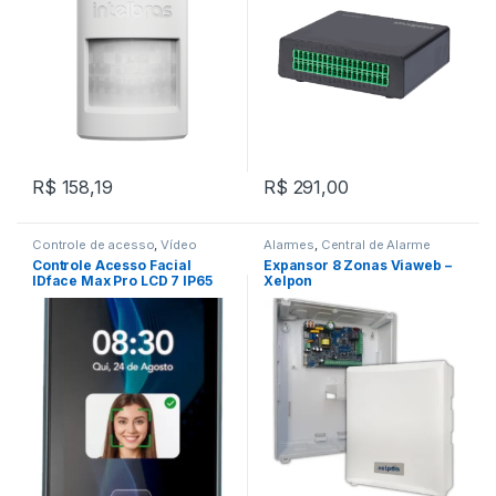
R$
158,19
R$
291,00
Controle de acesso
,
Vídeo
Alarmes
,
Central de Alarme
porteiro
Controle Acesso Facial
Expansor 8 Zonas Viaweb –
IDface Max Pro LCD 7 IP65
Xelpon
100.000 Faces Tcpip USB
SIP – CntrolID – IDFMAX/FP/A