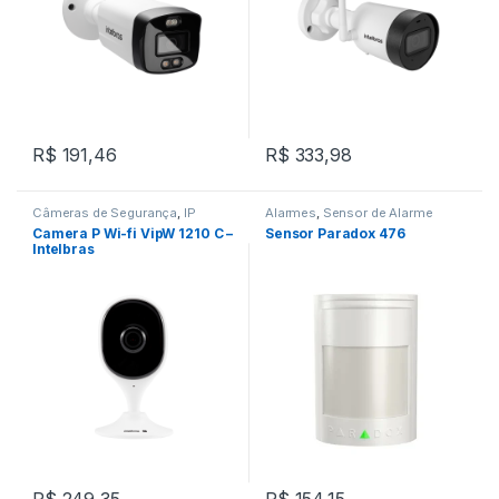
R$
191,46
R$
333,98
Câmeras de Segurança
,
IP
Alarmes
,
Sensor de Alarme
Camera P Wi-fi VipW 1210 C –
Sensor Paradox 476
Intelbras
R$
249,35
R$
154,15