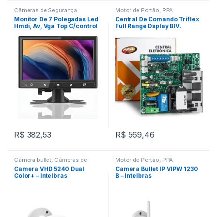
Câmeras de Segurança
Motor de Portão
,
PPA
Monitor De 7 Polegadas Led
Central De Comando Triflex
Hmdi, Av, Vga Top C/control
Full Range Dsplay BIV.
50HZ/60HZ ( Avulsa ) – PPA
R$
382,53
R$
569,46
Câmera bullet
,
Câmeras de
Motor de Portão
,
PPA
Segurança
Camera VHD 5240 Dual
Camera Bullet IP VIPW 1230
Color+ – Intelbras
B – Intelbras