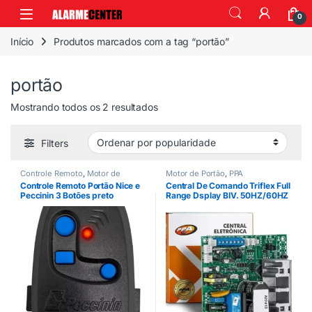
0
Início
Produtos marcados com a tag “portão”
portão
Mostrando todos os 2 resultados
Filters
Controle Remoto
,
Motor de
Motor de Portão
,
PPA
Portão
,
PECCININ
Controle Remoto Portão Nice e
Central De Comando Triflex Full
Peccinin 3 Botões preto
Range Dsplay BIV. 50HZ/60HZ
( Avulsa ) – PPA