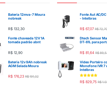
Bateria 12mva-7 Moura
Fonte Aut AC/DC
nobreak
- Intelbras
R$
132,30
R$
67,07
R$
72,7
Fonte chaveada 12V 1A
Dtech Sensor Ma
tomada padrão abnt
DT-61L para port
R$
12,90
R$
81,64
R$
89,5
Bateria 12v 9Ah nobreak
Vídeo Porteiro 
AGM Selada Moura
Monofone IVR 7 
Intelbras
R$
176,23
R$
191,02
Avaliação
R$
829,75
R$
1.0
5.00
de 5