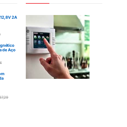
 12,8V 2A
0
gnético
a de Aço
4
com
da
37,29