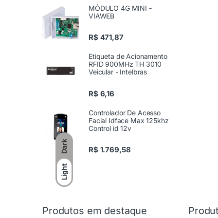
MÓDULO 4G MINI -
VIAWEB
R$
471,87
Etiqueta de Acionamento
RFID 900MHz TH 3010
Veicular - Intelbras
R$
6,16
Controlador De Acesso
Facial Idface Max 125khz
Control id 12v
Dark
R$
1.769,58
Light
Produtos em destaque
Produ