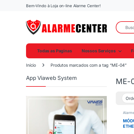
Bem-Vindo à Loja on-line Alarme Center!
Todas as Paginas
Nossos Serviços
F
Início
Produtos marcados com a tag “ME-04”
App Viaweb System
ME-
Alarm
MÓD
ETHE
ME-