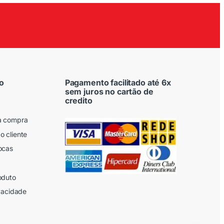
o
Pagamento facilitado até 6x
sem juros no cartão de
credito
a compra
o cliente
ocas
oduto
ivacidade