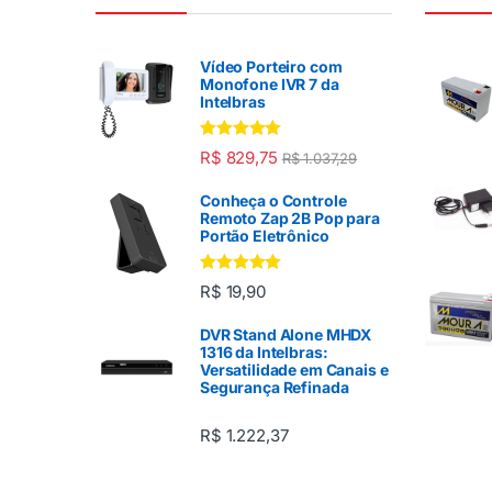
Vídeo Porteiro com
Monofone IVR 7 da
Intelbras
Avaliação
R$
829,75
R$
1.037,29
5.00
de 5
Conheça o Controle
Remoto Zap 2B Pop para
Portão Eletrônico
Avaliação
R$
19,90
5.00
de 5
DVR Stand Alone MHDX
1316 da Intelbras:
Versatilidade em Canais e
Segurança Refinada
R$
1.222,37