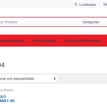
Localização
eatured Brands
Trending Styles
Soluções Patrimoniais
04
es
,
Modulo
ULO
RNET JFL
04