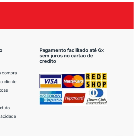
o
Pagamento facilitado até 6x
sem juros no cartão de
credito
a compra
o cliente
ocas
oduto
ivacidade