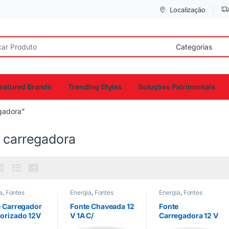
Localização
eatured Brands
Trending Styles
Soluções Patrimoniais
gadora”
e carregadora
a
,
Fontes
Energia
,
Fontes
Energia
,
Fontes
e Carregador
Fonte Chaveada 12
Fonte
orizado 12V
V 1A C/
Carregadora 12 V
Sulton
Temporizador – FC
1A – FC 1210 B – CS