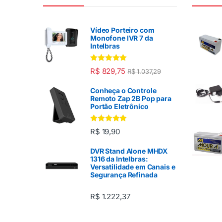
Vídeo Porteiro com
Monofone IVR 7 da
Intelbras
Avaliação
R$
829,75
R$
1.037,29
5.00
de 5
Conheça o Controle
Remoto Zap 2B Pop para
Portão Eletrônico
Avaliação
R$
19,90
5.00
de 5
DVR Stand Alone MHDX
1316 da Intelbras:
Versatilidade em Canais e
Segurança Refinada
R$
1.222,37