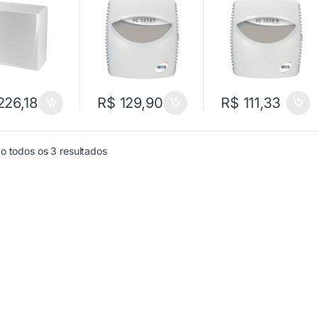
1210 T – CS
26,18
R$
129,90
R$
111,33
o todos os 3 resultados