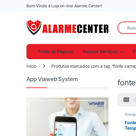
Bem-Vindo à Loja on-line Alarme Center!
Todas as Paginas
Nossos Serviços
F
Início
Produtos marcados com a tag “fonte carre
App Viaweb System
font
Energi
Font
Temp
2A – 