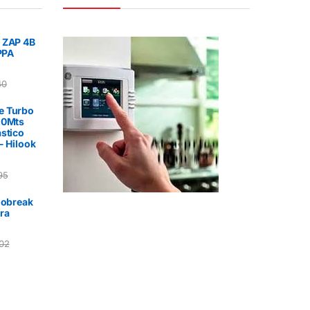
 ZAP 4B
 PPA
40
e Turbo
20Mts
stico
- Hilook
95
nobreak
ra
02