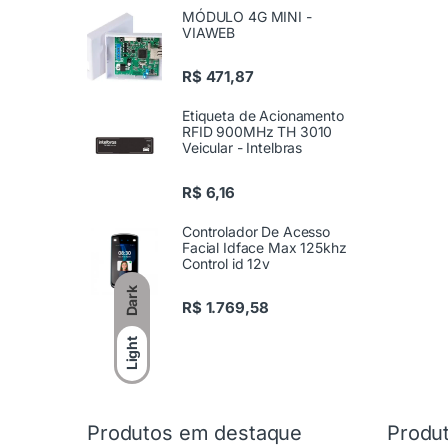
MÓDULO 4G MINI -
VIAWEB
R$
471,87
Etiqueta de Acionamento
RFID 900MHz TH 3010
Veicular - Intelbras
R$
6,16
Controlador De Acesso
Facial Idface Max 125khz
Control id 12v
Dark
R$
1.769,58
Light
Produtos em destaque
Produ