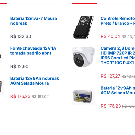
Bateria 12mva-7 Moura
Controle Remoto
nobreak
Preto / Branco -
R$
132,30
R$
40,04
R$
43,
Fonte chaveada 12V 1A
Camera 2,8 Dom
tomada padrão abnt
HD 1MP 720P IR 
IP66 Com Led Pla
THC T110C P 4X1 
R$
12,90
R$
127,27
R$
137,
Bateria 12v 9Ah nobreak
AGM Selada Moura
Bateria 12v 9Ah 
AGM Selada Mou
R$
176,23
R$
191,02
R$
176,23
R$
191,