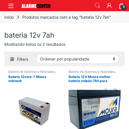
0
Início
Produtos marcados com a tag “bateria 12v 7ah”
bateria 12v 7ah
Mostrando todos os 2 resultados
Filters
Bateria de Alarmes e Nobreaks
,
Bateria de Alarmes e Nobreaks
,
Energia
Energia
Bateria 12mva-7 Moura
Bateria 12V Moura melhor
nobreak
bateria selada 7Ah para
sistema alarme 2026