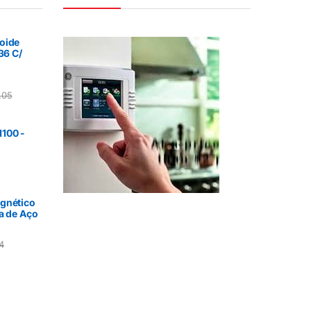
oide
36 C/
,05
100 -
gnético
a de Aço
4