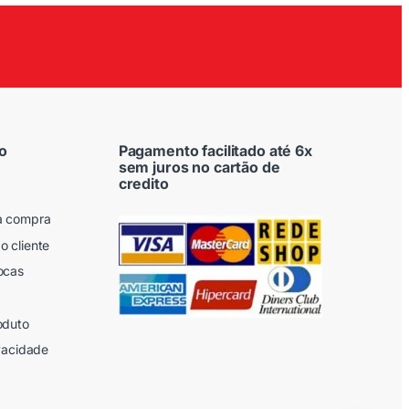
o
Pagamento facilitado até 6x
sem juros no cartão de
credito
a compra
o cliente
ocas
oduto
ivacidade