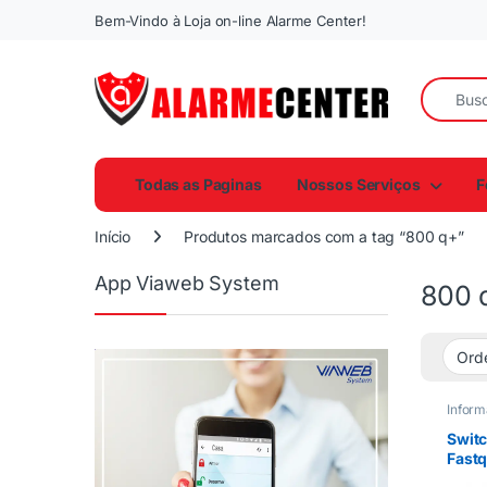
Bem-Vindo à Loja on-line Alarme Center!
Todas as Paginas
Nossos Serviços
F
Início
Produtos marcados com a tag “800 q+”
App Viaweb System
800 
Inform
Switc
Fast
Intel