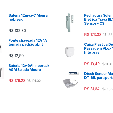
Bateria 12mva-7 Moura
Fechadura Solen
nobreak
Eletrica Trava BL
Sensor - CS
R$
132,30
R$
173,38
R$
188
Fonte chaveada 12V 1A
tomada padrão abnt
Caixa Plastica De
Passagem Vbox 1
Intelbras
R$
12,90
R$
10,49
R$
11,31
Bateria 12v 9Ah nobreak
AGM Selada Moura
Dtech Sensor Ma
DT-61L para port
R$
176,23
R$
191,02
R$
81,64
R$
89,5