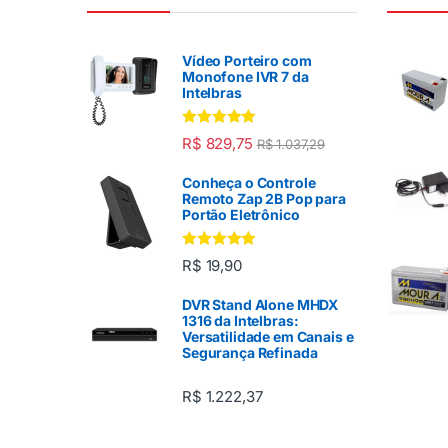
Vídeo Porteiro com
Monofone IVR 7 da
Intelbras
Avaliação
R$
829,75
R$
1.037,29
5.00
de 5
Conheça o Controle
Remoto Zap 2B Pop para
Portão Eletrônico
Avaliação
R$
19,90
5.00
de 5
DVR Stand Alone MHDX
1316 da Intelbras:
Versatilidade em Canais e
Segurança Refinada
R$
1.222,37