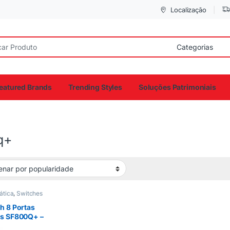
Localização
eatured Brands
Trending Styles
Soluções Patrimoniais
q+
ática
,
Switches
h 8 Portas
qs SF800Q+ –
bras