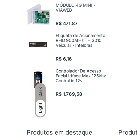
MÓDULO 4G MINI -
VIAWEB
R$
471,87
Etiqueta de Acionamento
RFID 900MHz TH 3010
Veicular - Intelbras
R$
6,16
Controlador De Acesso
Facial Idface Max 125khz
Control id 12v
Dark
R$
1.769,58
Light
Produtos em destaque
Produ