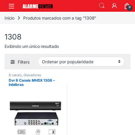
0
Início
Produtos marcados com a tag “1308”
1308
Exibindo um único resultado
Filters
8 canais
,
Gravadores
Dvr 8 Canais MHDX 1308 –
Intelbras